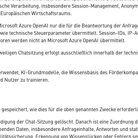
sche Verarbeitung, insbesondere Session-Management, Anonymi
s Europäischen Wirtschaftsraums.
crosoft Azure OpenAI nur die für die Beantwortung der Anfrage 
owie technische Steuerparameter übermittelt. Session-IDs, IP
atoren werden nicht an Microsoft Azure OpenAI übermittelt.
eiligen Chatsitzung erfolgt ausschließlich innerhalb der tech
 verwendet, KI-Grundmodelle, die Wissensbasis des Förderkomp
 Nutzer zu trainieren.
espeichert, wie dies für die oben genannten Zwecke erforderlic
igung der Chat-Sitzung gelöscht. Danach ist eine Zuordnung d
ibenden Daten, insbesondere Anfrageinhalte, Antworten und sta
litätssicherung, Erkennung von Wissenslücken oder Fehlern so